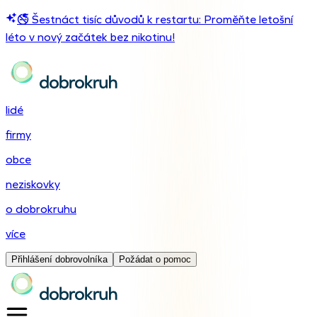
🚭 Šestnáct tisíc důvodů k restartu: Proměňte letošní
léto v nový začátek bez nikotinu!
lidé
firmy
obce
neziskovky
o dobrokruhu
více
Přihlášení dobrovolníka
Požádat o pomoc