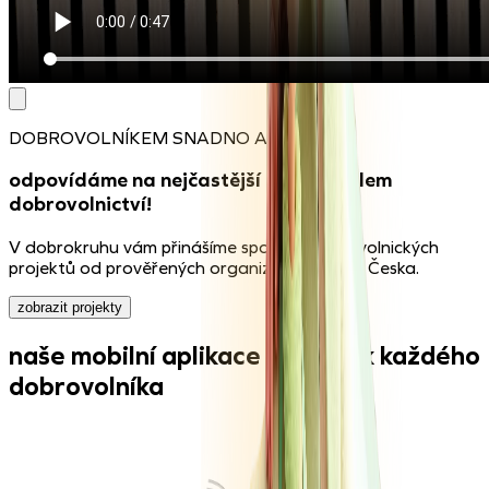
DOBROVOLNÍKEM SNADNO A RYCHLE
odpovídáme na nejčastější dotazy kolem
dobrovolnictví!
V dobrokruhu vám přinášíme spoustu dobrovolnických
projektů od prověřených organizací z celého Česka.
zobrazit projekty
naše mobilní aplikace je parťák každého
dobrovolníka