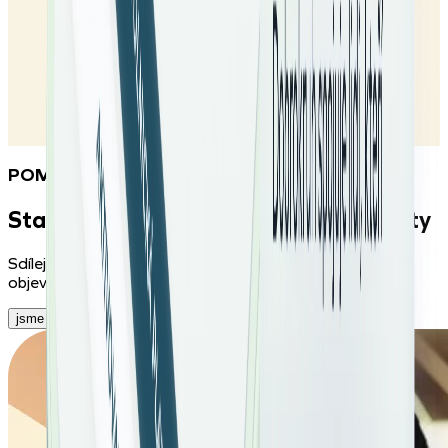
POMÁHEJ A SDÍLEJ ZKUŠENOSTI
Staňte se součástí dobrokruh komunity
Sdílejte své zkušenosti, inspirujte ostatní dobrovolníky a
objevte příběhy, které mění svět kolem nás.
jsme na instagramu