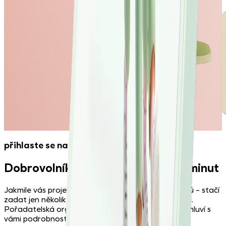
přihlaste se na svůj první projekt
Dobrovolníkem se stanete za pár minut
Jakmile vás projekt zaujme, přihlásíte se na pár kliků – stačí
zadat jen několik údajů o sobě. Nic víc není potřeba.
Pořadatelská organizace se vám sama ozve a domluví s
vámi podrobnosti.