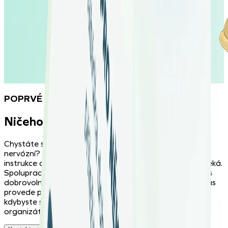
POPRVÉ DOBROVOLNÍKEM
Ničeho se nebojte – nejste v tom sami
Chystáte se dobrovolničit poprvé a jste z toho trochu
nervózní? Není se čeho bát. Projděte si ještě jednou
instrukce od pořadatelské organizace, ať víte, co vás čeká.
Spolupracujeme jen s ověřenými neziskovkami, které to s
dobrovolníky umí – po ruce budete mít parťáka, který vás
provede prvními momenty a ukáže vám, co a jak. A
kdybyste se aktivity nemohli zúčastnit, dejte
organizátorům určitě vědět.