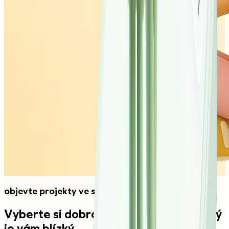
objevte projekty ve svém okolí
Vyberte si dobrovolnický projekt, který
je vám blízký