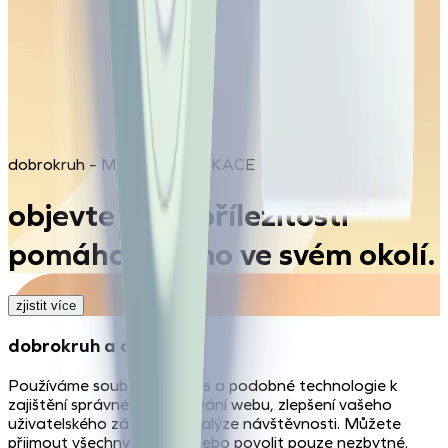
dobrokruh – MOBILNÍ APLIKACE
objevte nové příležitosti
pomáhat přímo ve svém okolí.
zjistit více
dobrokruh a cookies
Používáme soubory cookies a podobné technologie k
zajištění správného fungování webu, zlepšení vašeho
uživatelského zážitku a analýze návštěvnosti. Můžete
přijmout všechny cookies nebo povolit pouze nezbytné.