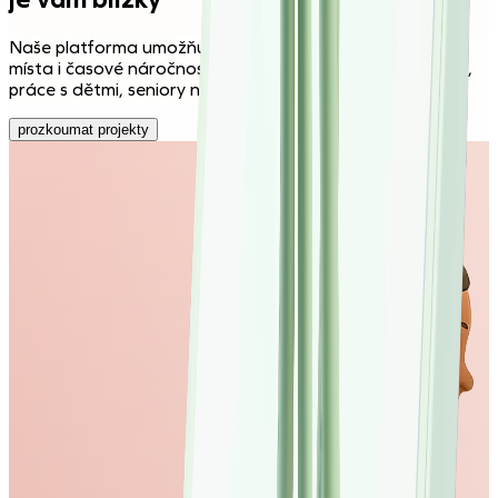
Naše platforma umožňuje filtrovat podle oblasti zájmu,
místa i časové náročnosti. Zapojit se můžete do ekologie,
práce s dětmi, seniory nebo třeba se zvířaty.
prozkoumat projekty