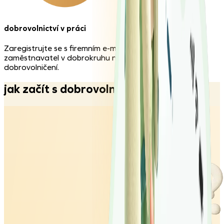
dobrovolnictví v práci
Zaregistrujte se s firemním e-mailem a zjistěte, jestli váš
zaměstnavatel v dobrokruhu nenabízí dny volna na
dobrovolničení.
jak
začít
s
dobrovolnictvím?