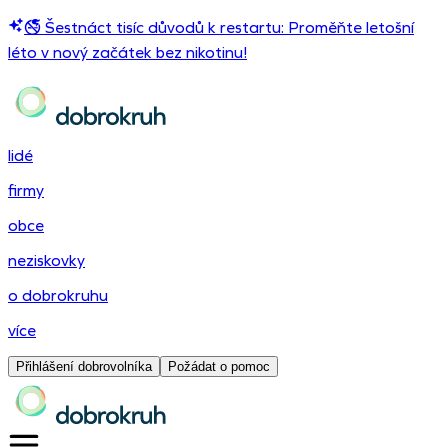
🚭 Šestnáct tisíc důvodů k restartu: Proměňte letošní
léto v nový začátek bez nikotinu!
lidé
firmy
obce
neziskovky
o dobrokruhu
více
Přihlášení dobrovolníka
Požádat o pomoc