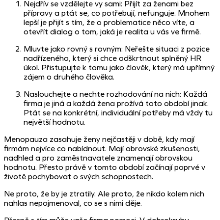
Nejdřív se vzdělejte vy sami: Přijít za ženami bez
přípravy a ptát se, co potřebují, nefunguje. Mnohem
lepší je přijít s tím, že o problematice něco víte, a
otevřít dialog o tom, jaká je realita u vás ve firmě.
Mluvte jako rovný s rovným: Neřešte situaci z pozice
nadřízeného, který si chce odškrtnout splněný HR
úkol. Přistupujte k tomu jako člověk, který má upřímný
zájem o druhého člověka.
Naslouchejte a nechte rozhodování na nich: Každá
firma je jiná a každá žena prožívá toto období jinak.
Ptát se na konkrétní, individuální potřeby má vždy tu
největší hodnotu.
Menopauza zasahuje ženy nejčastěji v době, kdy mají
firmám nejvíce co nabídnout. Mají obrovské zkušenosti,
nadhled a pro zaměstnavatele znamenají obrovskou
hodnotu. Přesto právě v tomto období začínají poprvé v
životě pochybovat o svých schopnostech.
Ne proto, že by je ztratily. Ale proto, že nikdo kolem nich
nahlas nepojmenoval, co se s nimi děje.