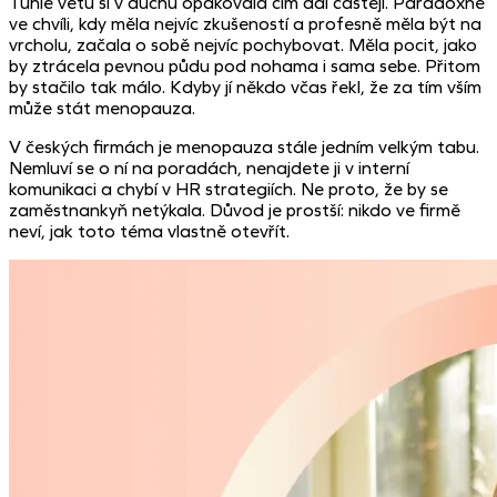
Tuhle větu si v duchu opakovala čím dál častěji. Paradoxně
ve chvíli, kdy měla nejvíc zkušeností a profesně měla být na
vrcholu, začala o sobě nejvíc pochybovat. Měla pocit, jako
by ztrácela pevnou půdu pod nohama i sama sebe. Přitom
by stačilo tak málo. Kdyby jí někdo včas řekl, že za tím vším
může stát menopauza.
V českých firmách je menopauza stále jedním velkým tabu.
Nemluví se o ní na poradách, nenajdete ji v interní
komunikaci a chybí v HR strategiích. Ne proto, že by se
zaměstnankyň netýkala. Důvod je prostší: nikdo ve firmě
neví, jak toto téma vlastně otevřít.