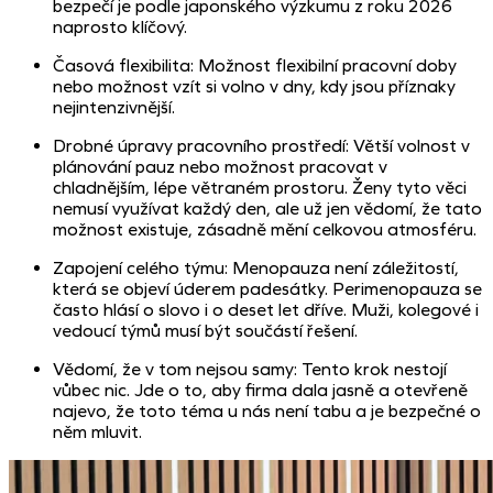
bezpečí je podle japonského výzkumu z roku 2026
naprosto klíčový.
Časová flexibilita: Možnost flexibilní pracovní doby
nebo možnost vzít si volno v dny, kdy jsou příznaky
nejintenzivnější.
Drobné úpravy pracovního prostředí: Větší volnost v
plánování pauz nebo možnost pracovat v
chladnějším, lépe větraném prostoru. Ženy tyto věci
nemusí využívat každý den, ale už jen vědomí, že tato
možnost existuje, zásadně mění celkovou atmosféru.
Zapojení celého týmu: Menopauza není záležitostí,
která se objeví úderem padesátky. Perimenopauza se
často hlásí o slovo i o deset let dříve. Muži, kolegové i
vedoucí týmů musí být součástí řešení.
Vědomí, že v tom nejsou samy: Tento krok nestojí
vůbec nic. Jde o to, aby firma dala jasně a otevřeně
najevo, že toto téma u nás není tabu a je bezpečné o
něm mluvit.