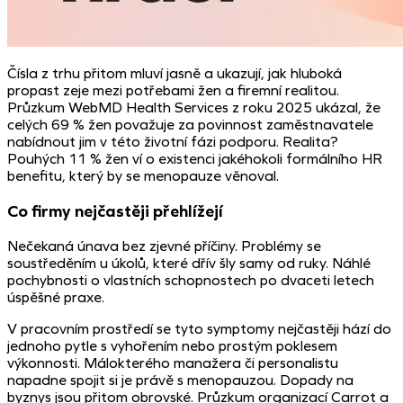
Čísla z trhu přitom mluví jasně a ukazují, jak hluboká
propast zeje mezi potřebami žen a firemní realitou.
Průzkum WebMD Health Services z roku 2025 ukázal, že
celých 69 % žen považuje za povinnost zaměstnavatele
nabídnout jim v této životní fázi podporu. Realita?
Pouhých 11 % žen ví o existenci jakéhokoli formálního HR
benefitu, který by se menopauze věnoval.
Co firmy nejčastěji přehlížejí
Nečekaná únava bez zjevné příčiny. Problémy se
soustředěním u úkolů, které dřív šly samy od ruky. Náhlé
pochybnosti o vlastních schopnostech po dvaceti letech
úspěšné praxe.
V pracovním prostředí se tyto symptomy nejčastěji hází do
jednoho pytle s vyhořením nebo prostým poklesem
výkonnosti. Málokterého manažera či personalistu
napadne spojit si je právě s menopauzou. Dopady na
byznys jsou přitom obrovské. Průzkum organizací Carrot a