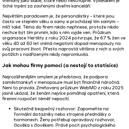
vnímány jako slabé, staré nebo neschopné. Výsledkem je
tiché trpění za zavřenými dveřmi kanceláří.
Největším paradoxem je, že personalistky – které jsou
často ve stejném věku a samy si procházejí tím samým –
mlčí také. Téma do firem nikdo nepřinese, protože nikdo
nechce být tím prvním, kdo s ním vyjde ven. Průzkum
organizace Hertility z roku 2024 potvrzuje, že 67 % žen ve
věku 40 až 60 let vnímá negativní dopad menopauzy na
svůj pracovní život. Přesto naprostá většina z nich o svých
potížích s nadřízenými nikdy nepromluvila.
Jak mohou firmy pomoci (a nestojí to statisíce)
Nejrozšířenějším omylem je představa, že podpora
zaměstnankyň v menopauze musí být finančně náročná.
Není to pravda. Zmiňovaný průzkum WebMD z roku 2025
jasně ukázal, že ženám nejvíce pomáhají opatření, která
firemní rozpočet téměř nepocítí:
Skutečně bezpečný rozhovor: Zapomeňte na
formální dotazníky nebo strojené přednášky o
hormonech. Ženy potřebují opravdový rozhovor,
člověka s člověkem. Právě pocit psychologického