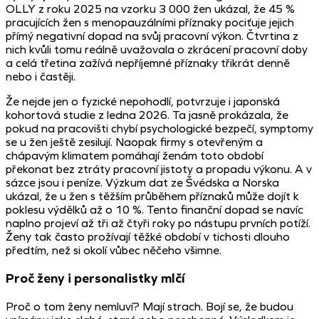
OLLY z roku 2025 na vzorku 3 000 žen ukázal, že 45 %
pracujících žen s menopauzálními příznaky pociťuje jejich
přímý negativní dopad na svůj pracovní výkon. Čtvrtina z
nich kvůli tomu reálně uvažovala o zkrácení pracovní doby
a celá třetina zažívá nepříjemné příznaky třikrát denně
nebo i častěji.
Že nejde jen o fyzické nepohodlí, potvrzuje i japonská
kohortová studie z ledna 2026. Ta jasně prokázala, že
pokud na pracovišti chybí psychologické bezpečí, symptomy
se u žen ještě zesilují. Naopak firmy s otevřeným a
chápavým klimatem pomáhají ženám toto období
překonat bez ztráty pracovní jistoty a propadu výkonu. A v
sázce jsou i peníze. Výzkum dat ze Švédska a Norska
ukázal, že u žen s těžším průběhem příznaků může dojít k
poklesu výdělků až o 10 %. Tento finanční dopad se navíc
naplno projeví až tři až čtyři roky po nástupu prvních potíží.
Ženy tak často prožívají těžké období v tichosti dlouho
předtím, než si okolí vůbec něčeho všimne.
Proč ženy i personalistky mlčí
Proč o tom ženy nemluví? Mají strach. Bojí se, že budou