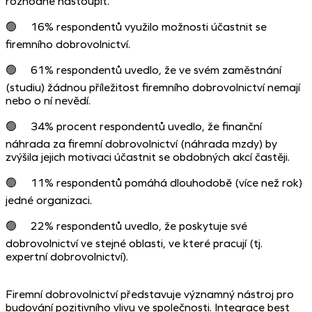
rozhodne nastoupit.
🟢 16% respondentů využilo možnosti účastnit se
firemního dobrovolnictví.
🟢 61% respondentů uvedlo, že ve svém zaměstnání
(studiu) žádnou příležitost
firemního dobrovolnictví nemají
nebo o ní nevědí.
🟢 34% procent respondentů uvedlo, že finanční
náhrada za firemní dobrovolnictví
(náhrada mzdy) by
zvýšila jejich motivaci účastnit se obdobných akcí častěji.
🟢 11% respondentů pomáhá dlouhodobě (více než rok)
jedné organizaci.
🟢 22% respondentů uvedlo, že poskytuje své
dobrovolnictví ve stejné oblasti, ve
které pracují (tj.
expertní dobrovolnictví).
Firemní dobrovolnictví představuje významný nástroj pro
budování pozitivního vlivu ve společnosti. Integrace best