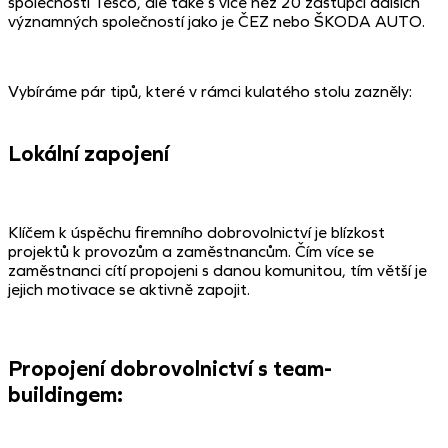
společnosti Tesco, ale také s více než 20 zástupci dalších
významných společností jako je ČEZ nebo ŠKODA AUTO.
Vybíráme pár tipů, které v rámci kulatého stolu zazněly:
Lokální zapojení
Klíčem k úspěchu firemního dobrovolnictví je blízkost
projektů k provozům a zaměstnancům. Čím více se
zaměstnanci cítí propojeni s danou komunitou, tím větší je
jejich motivace se aktivně zapojit.
Propojení dobrovolnictví s team-
buildingem: