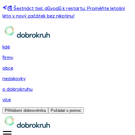
🚭 Šestnáct tisíc důvodů k restartu: Proměňte letošní
léto v nový začátek bez nikotinu!
lidé
firmy
obce
neziskovky
o dobrokruhu
více
Přihlášení dobrovolníka
Požádat o pomoc