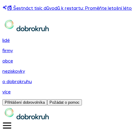
🚭 Šestnáct tisíc důvodů k restartu: Proměňte letošní léto
lidé
firmy
obce
neziskovky
o dobrokruhu
více
Přihlášení dobrovolníka
Požádat o pomoc