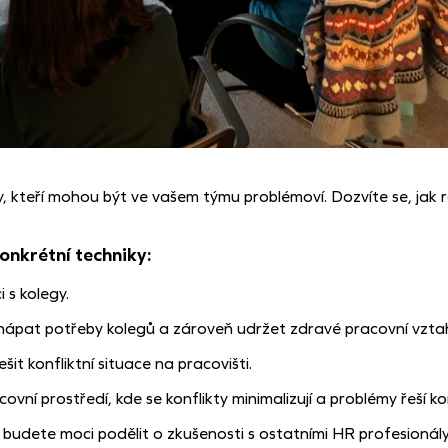
y, kteří mohou být ve vašem týmu problémoví. Dozvíte se, jak
onkrétní techniky:
 s kolegy.
hápat potřeby kolegů a zároveň udržet zdravé pracovní vzta
šit konfliktní situace na pracovišti.
covní prostředí, kde se konflikty minimalizují a problémy řeší k
e budete moci podělit o zkušenosti s ostatními HR profesionály