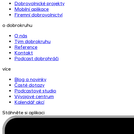
Dobrovolnické projekty
Mobilní aplikace
Firemní dobrovolnictví
o dobrokruhu
O nás
Tým dobrokruhu
Reference
Kontakt
Podcast dobrohráči
více
Blog a novinky
Časté dotazy
Podcastové studio
Vývojové centrum
Kalendář akcí
Stáhněte si aplikaci