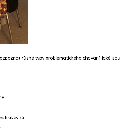
 rozpoznat různé typy problematického chování, jaké jsou
hy.
onstruktivně.
.