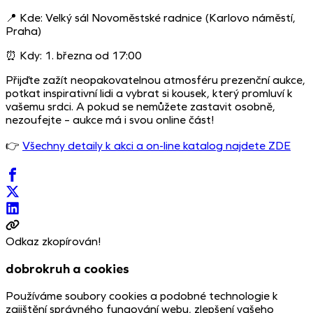
📍 Kde: Velký sál Novoměstské radnice (Karlovo náměstí,
Praha)
⏰ Kdy: 1. března od 17:00
Přijďte zažít neopakovatelnou atmosféru prezenční aukce,
potkat inspirativní lidi a vybrat si kousek, který promluví k
vašemu srdci. A pokud se nemůžete zastavit osobně,
nezoufejte – aukce má i svou online část!
👉
Všechny detaily k akci a on-line katalog najdete ZDE
Odkaz zkopírován!
dobrokruh a cookies
Používáme soubory cookies a podobné technologie k
zajištění správného fungování webu, zlepšení vašeho