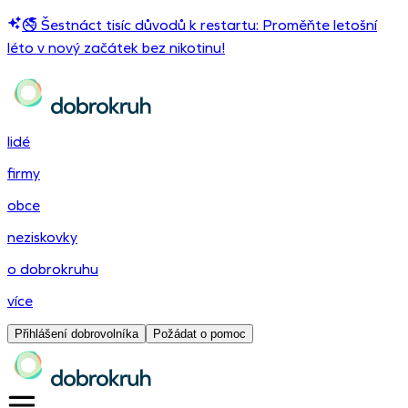
🚭 Šestnáct tisíc důvodů k restartu: Proměňte letošní
léto v nový začátek bez nikotinu!
lidé
firmy
obce
neziskovky
o dobrokruhu
více
Přihlášení dobrovolníka
Požádat o pomoc