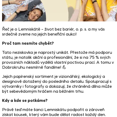
Řeč je o Lemniskátě – život bez bariér, o. p. s. a my vás
srdečně zveme na jejich benefiční aukci!
Proč tam nesmíte chybět?
Tato neziskovka je naprostý unikát. Přestože má podporu
státu, je natolik akční a profesionální, že si na 75 % svých
provozních nákladů vydělá vlastní poctivou prací. A tomu v
Dobrokruhu nesmírně fandíme! 💪
Jejich papírenský sortiment je vizionářský, ekologický a
designově dotažený do posledního detailu. Spolupracují s
výtvarníky i fotografy a dokazují, že chráněná dílna může
být sebevědomým hráčem na běžném trhu.
Kdy a kde se potkáme?
Právě teď máte šanci Lemniskátu podpořit a zároveň
získat kousek, který vám bude dělat radost každý den.