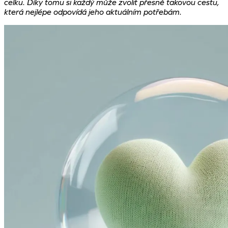
celku. Díky tomu si každý může zvolit přesně takovou cestu,
která nejlépe odpovídá jeho aktuálním potřebám.