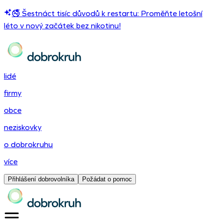
🚭 Šestnáct tisíc důvodů k restartu: Proměňte letošní
léto v nový začátek bez nikotinu!
lidé
firmy
obce
neziskovky
o dobrokruhu
více
Přihlášení dobrovolníka
Požádat o pomoc