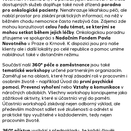
dostupných služeb doplňuje také nově zřízená
poradna
pro onkologické pacienty
. Nenahrazuje lékařskou péči, ale
nabízí prostor pro získání praktických informací, na něž v
běžném chodu nemocnice často nezbývá čas. Zájemci zde
mohou konzultovat
celou řadu témat, se kterými se
mohou setkat během jejich léčby
. Onkologickou poradnu
zřizujeme ve spolupráci s
Nadačním Fondem Pavla
Novotného
v Praze a Krnově. K dispozici jsou pro naše
klienty ale i další lokality po celé republice a pomoc umíme
nabídnout také v distančním režimu.
Součástí naší
360° péče o zaměstnance
jsou také
tematické workshopy
určené partnerským organizacím.
Zaměřují se na oblasti, které hrají zásadní roli v pracovním i
osobním životě – například Úvod do
první psychické
pomoci
,
Prevenci
vyhoření
nebo
Vztahy a komunikace
v
náročných obdobích. Všechny workshopy koncipujeme jako
zážitkové aktivity, které si účastníci vryjí do paměti.
Účastníci workshopů získávají nejen odborný výklad, ale
především možnost sdílet své zkušenosti a odnést si
praktické tipy využitelné v každodenním, tedy nejen
pracovním životě.
360° přístup
vychází z předpokladu, že každý člověk