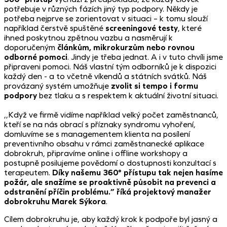
potřebuje v různých fázích jiný typ podpory. Někdy je
potřeba nejprve se zorientovat v situaci – k tomu slouží
například čerstvě spuštěné
screeningové testy
, které
ihned poskytnou zpětnou vazbu a nasměrují k
doporučeným
článkům, mikrokurzům nebo rovnou
odborné pomoci
. Jindy je třeba jednat. A i v tuto chvíli jsme
připraveni pomoci. Náš vlastní tým odborníků je k dispozici
každý den - a to včetně víkendů a státních svátků. Náš
provázaný systém umožňuje
zvolit si tempo i formu
podpory
bez tlaku a s respektem k aktuální životní situaci.
,,Když ve firmě vidíme například velký počet zaměstnanců,
kteří se na nás obrací s příznaky syndromu vyhoření,
domluvíme se s managementem klienta na posílení
preventivního obsahu v rámci zaměstnanecké aplikace
dobrokruh, připravíme online i offline workshopy a
postupně posilujeme povědomí o dostupnosti konzultací s
terapeutem.
Díky našemu 360° přístupu tak nejen hasíme
požár, ale snažíme se proaktivně působit na prevenci a
odstranění příčin problému.” říká projektový manažer
dobrokruhu Marek Sýkora
.
Cílem dobrokruhu je, aby každý krok k podpoře byl jasný a