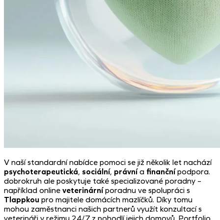
V naší standardní nabídce pomoci se již několik let nachází
psychoterapeutická
,
sociální
,
právní
a
finanční
podpora.
dobrokruh ale poskytuje také specializované poradny –
například online
veterinární
poradnu ve spolupráci s
Tlappkou
pro majitele domácích mazlíčků. Díky tomu
mohou zaměstnanci našich partnerů využít konzultací s
veterináři v režimu 24/7 z pohodlí jejich domovů. Portfolio