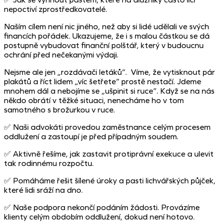
nepoctiví zprostředkovatelé.
Naším cílem není nic jiného, než aby si lidé udělali ve svých
financích pořádek. Ukazujeme, že i s malou částkou se dá
postupně vybudovat finanční polštář, který v budoucnu
ochrání před nečekanými výdaji.
Nejsme ale jen „rozdávači letáků“. Víme, že vytisknout pár
plakátů a říct lidem „víc šetřete“ prostě nestačí. Jdeme
mnohem dál a nebojíme se „ušpinit si ruce“. Když se na nás
někdo obrátí v těžké situaci, nenecháme ho v tom
samotného s brožurkou v ruce.
✅ Naši advokáti provedou zaměstnance celým procesem
oddlužení a zastoupí je před případným soudem.
✅ Aktivně řešíme, jak zastavit protiprávní exekuce a ulevit
tak rodinnému rozpočtu.
✅ Pomáháme řešit šílené úroky a pasti lichvářských půjček,
které lidi sráží na dno.
✅ Naše podpora nekončí podáním žádosti. Provázíme
klienty celým obdobím oddlužení, dokud není hotovo.