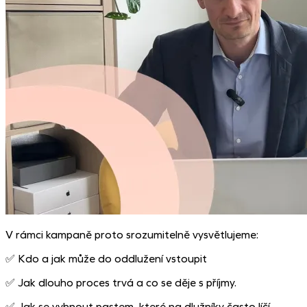
V rámci kampaně proto srozumitelně vysvětlujeme:
✅ Kdo a jak může do oddlužení vstoupit
✅ Jak dlouho proces trvá a co se děje s příjmy.
✅ Jak se vyhnout pastem, které na dlužníky často líčí