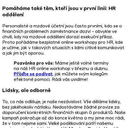
Pomáháme také těm, kteří jsou v první linii: HR
oddělení
Personalisté a mzdové účetní jsou často prvními, kdo se o
finančních problémech zaměstnance dozví – obvykle ve
chvíli, kdy na mzdové oddělení dorazí exekuční příkaz.
Proto pořádáme bezplatné online workshopy pro HR, kde
je učíme, jak v takových situacích s lidmi citlivě komunikovat
a jak jim být oporou.
Pozvánka pro vás:
Máme ještě volné termíny
na náš HR online workshop v březnu a dubnu.
Přijďte se podívat
, jak můžete svým kolegům
efektivně pomoci. Rádi vás uvidíme!
Lidsky, ale odborně
To, co nás odlišuje, je naše nezávislost. Vše děláme lidsky,
bez jakéhokoliv nátlaku. Nedostáváme žádné provize za
doporučení konkrétních finančních skupin či produktů. Naše
kampaň pokračuje až do konce května a my jsme moc rádi,
že v tom nejsme sami. Velké poděkování patří našemu