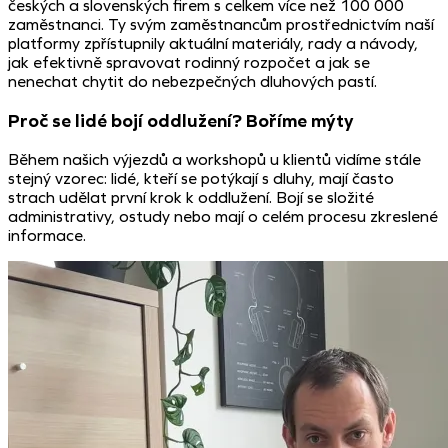
českých a slovenských firem s celkem více než 100 000
zaměstnanci. Ty svým zaměstnancům prostřednictvím naší
platformy zpřístupnily aktuální materiály, rady a návody,
jak efektivně spravovat rodinný rozpočet a jak se
nenechat chytit do nebezpečných dluhových pastí.
Proč se lidé bojí oddlužení? Boříme mýty
Během našich výjezdů a workshopů u klientů vidíme stále
stejný vzorec: lidé, kteří se potýkají s dluhy, mají často
strach udělat první krok k oddlužení. Bojí se složité
administrativy, ostudy nebo mají o celém procesu zkreslené
informace.