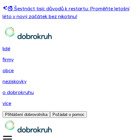
🚭 Šestnáct tisíc důvodů k restartu: Proměňte letošní
léto v nový začátek bez nikotinu!
lidé
firmy
obce
neziskovky
o dobrokruhu
více
Přihlášení dobrovolníka
Požádat o pomoc