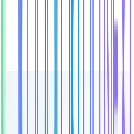
Ačkoliv nejsme IT agentura, máme silný interní tým a skvělé
partnery – a technologie dodáváme na plný plyn.