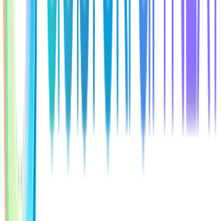
Probrat možnosti spolupráce
Pokračováním souhlasím s
Zpracovaním osobních údajů
zjistíme, jestli by nám to
spolu dávalo smysl.