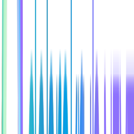
Ačkoliv nejsme IT agentura, máme silný interní tým a skvělé
partnery – a technologie dodáváme na plný plyn.
Máte dotaz?
Ozvěte se – rádi vám vysvětlíme, jak může spolupráce s
námi vypadat.
spojit se s námi