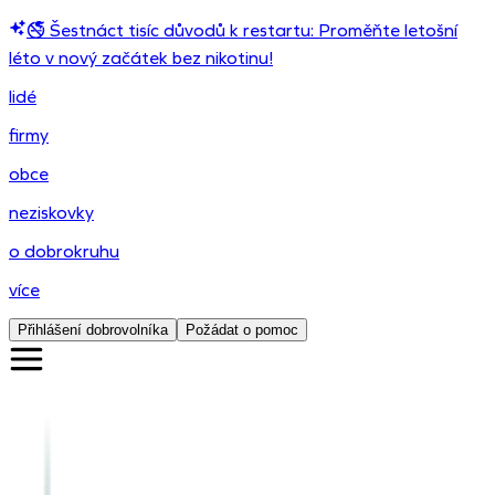
🚭 Šestnáct tisíc důvodů k restartu: Proměňte letošní
léto v nový začátek bez nikotinu!
lidé
firmy
obce
neziskovky
o dobrokruhu
více
Přihlášení dobrovolníka
Požádat o pomoc