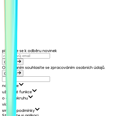
Kontaktovat emailem
přihlaste se k odběru novinek
Odebírat
Odebíráním souhlasíte se zpracováním osobních údajů.
Odebírat
nabízíme
užitečné funkce
o dobrokruhu
více
smluvní podmínky
Stáhněte si aplikaci