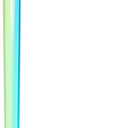
Odpovíme do 24 hodin
Na každý dotaz reagujeme nejpozději následující den.
Domluvíme si schůzku
Rádi se potkáme osobně v Karlíně nebo online.
Zkušenost z vlastního vývoje
Nejen dodáváme – máme za sebou celý ekosystém.
Zavolejte přímo Markovi
Ozvat se mu můžete na telefonní číslo
+420 799 560 866