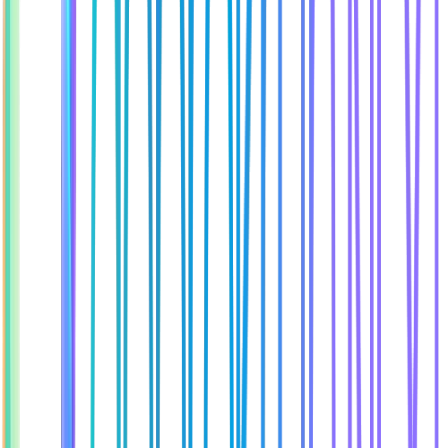
Máte dotaz?
Ozvěte se – rádi vám vysvětlíme, jak může spolupráce s
námi vypadat.
spojit se s námi