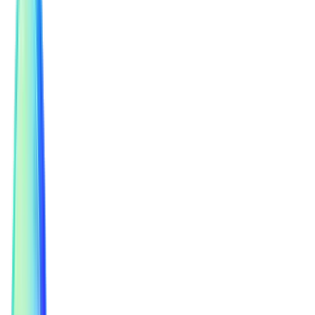
Automatizace požadavků
Automatizujte a třiďte úkoly i požadavky bez ruční práce.
Propojení s daty
Díky platformě soopio činíme data srozumitelnými a
přístupnými pro každého.