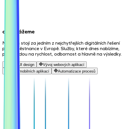
co dokážeme
Náš tým stojí za jedním z nejchytřejších digitálních řešení
pro zaměstnance v Evropě. Služby, které dnes nabízíme,
proto jedou na rychlost, odbornost a hlavně na výsledky.
UX & UI design
Vývoj webových aplikací
Vývoj mobilních aplikací
Automatizace procesů
Máte dotaz?
Ozvěte se – rádi vám vysvětlíme, jak může spolupráce s
námi vypadat.
spojit se s námi