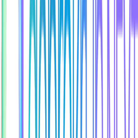
Ačkoliv nejsme IT agentura, máme silný interní tým a skvělé
partnery – a technologie dodáváme na plný plyn.