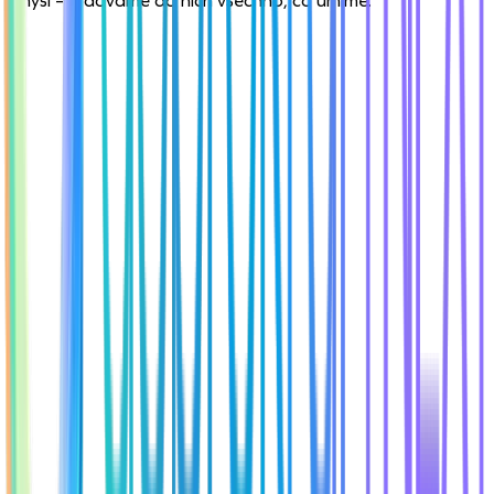
smysl – a dáváme do nich všechno, co umíme.