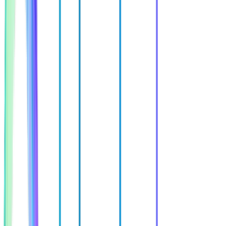
Ačkoliv nejsme IT agentura, máme silný interní tým a skvělé
partnery – a technologie dodáváme na plný plyn.
Máte dotaz?
Ozvěte se – rádi vám vysvětlíme, jak může spolupráce s
námi vypadat.
spojit se s námi