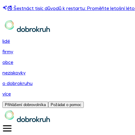
🚭 Šestnáct tisíc důvodů k restartu: Proměňte letošní léto
lidé
firmy
obce
neziskovky
o dobrokruhu
více
Přihlášení dobrovolníka
Požádat o pomoc