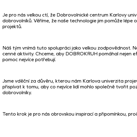
Je pro nás velkou ctí, že Dobrovolnické centrum Karlovy univ
dobrovolníků. Věříme, že naše technologie jim pomůže lépe org
projektů.
Náš tým vnímá tuto spolupráci jako velkou zodpovědnost. Naš
cenné aktivity. Chceme, aby DOBROKRUH pomáhal nejen efektiv
pomoc nejvíce potřebují.
Jsme vděční za důvěru, kterou nám Karlova univerzita proje
přispívat k tomu, aby co nejvíce lidí mohlo společně tvořit p
dobrovolníky.
Tento krok je pro nás obrovskou inspirací a připomínkou, pr