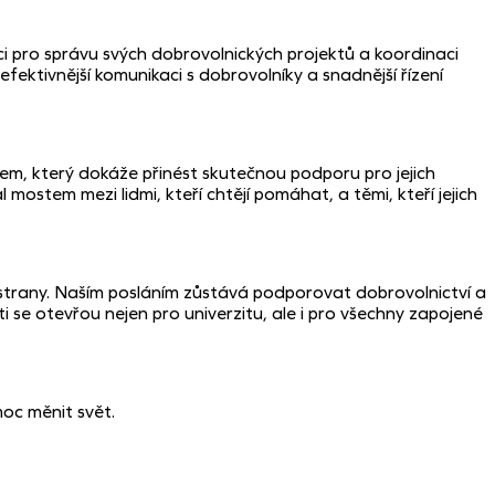
ci pro správu svých dobrovolnických projektů a koordinaci
fektivnější komunikaci s dobrovolníky a snadnější řízení
rem, který dokáže přinést skutečnou podporu pro jejich
stem mezi lidmi, kteří chtějí pomáhat, a těmi, kteří jejich
 strany. Naším posláním zůstává podporovat dobrovolnictví a
ti se otevřou nejen pro univerzitu, ale i pro všechny zapojené
moc měnit svět.