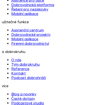
Asistence pro obce
Dobrovolnická platforma
Řešení pro neziskovky
Mobilní aplikace
užitečné funkce
Asistenční centrum
Dobrovolnické projekty
Mobilní aplikace
Firemní dobrovolnictví
o dobrokruhu
O nás
Tým dobrokruhu
Reference
Kontakt
Podcast dobrohráči
více
Blog a novinky
Časté dotazy
Podcastové studio