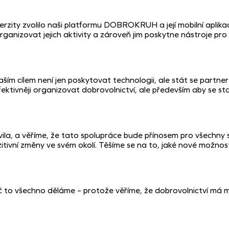
erzity zvolilo naši platformu DOBROKRUH a její mobilní aplika
anizovat jejich aktivity a zároveň jim poskytne nástroje pro e
ím cílem není jen poskytovat technologii, ale stát se partne
něji organizovat dobrovolnictví, ale především aby se stal mo
vila, a věříme, že tato spolupráce bude přínosem pro všechny
ozitivní změny ve svém okolí. Těšíme se na to, jaké nové možnos
oč to všechno děláme – protože věříme, že dobrovolnictví má 