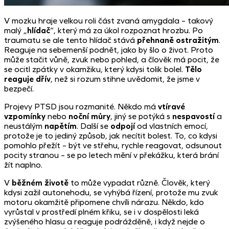
V mozku hraje velkou roli část zvaná amygdala – takový
malý „
hlídač
“, který má za úkol rozpoznat hrozbu. Po
traumatu se ale tento hlídač stává
přehnaně ostražitým
.
Reaguje na sebemenší podnět, jako by šlo o život. Proto
může stačit vůně, zvuk nebo pohled, a člověk má pocit, že
se ocitl zpátky v okamžiku, který kdysi tolik bolel.
Tělo
reaguje dřív
, než si rozum stihne uvědomit, že jsme v
bezpečí.
Projevy PTSD jsou rozmanité. Někdo má
vtíravé
vzpomínky
nebo
noční můry
, jiný se potýká s
nespavostí
a
neustálým
napětím
. Další se
odpojí
od vlastních emocí,
protože je to jediný způsob, jak necítit bolest. To, co kdysi
pomohlo přežít – být ve střehu, rychle reagovat, odsunout
pocity stranou – se po letech mění v překážku, která brání
žít naplno.
V
běžném životě
to může vypadat různě. Člověk, který
kdysi zažil autonehodu, se vyhýbá řízení, protože mu zvuk
motoru okamžitě připomene chvíli nárazu. Někdo, kdo
vyrůstal v prostředí plném křiku, se i v dospělosti leká
zvýšeného hlasu a reaguje podrážděně, i když nejde o