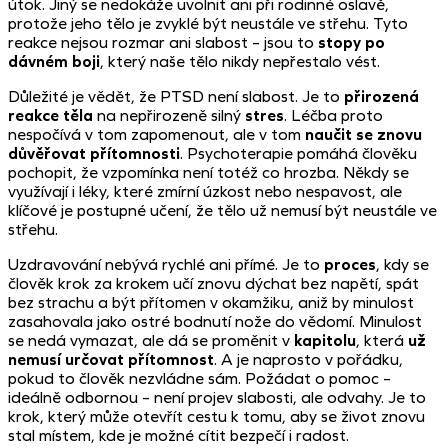
útok. Jiný se nedokáže uvolnit ani při rodinné oslavě,
protože jeho tělo je zvyklé být neustále ve střehu. Tyto
reakce nejsou rozmar ani slabost – jsou to
stopy po
dávném boji
, který naše tělo nikdy nepřestalo vést.
Důležité je vědět, že PTSD není slabost. Je to
přirozená
reakce těla
na nepřirozeně silný
stres
. Léčba proto
nespočívá v tom zapomenout, ale v tom
naučit se znovu
důvěřovat přítomnosti
. Psychoterapie pomáhá člověku
pochopit, že vzpomínka není totéž co hrozba. Někdy se
využívají i léky, které zmírní úzkost nebo nespavost, ale
klíčové je postupné učení, že tělo už nemusí být neustále ve
střehu.
Uzdravování nebývá rychlé ani přímé. Je to
proces
, kdy se
člověk krok za krokem učí znovu dýchat bez napětí, spát
bez strachu a být přítomen v okamžiku, aniž by minulost
zasahovala jako ostré bodnutí nože do vědomí. Minulost
se nedá vymazat, ale dá se proměnit v
kapitolu
, která
už
nemusí určovat přítomnost
. A je naprosto v pořádku,
pokud to člověk nezvládne sám. Požádat o pomoc –
ideálně odbornou – není projev slabosti, ale odvahy. Je to
krok, který může otevřít cestu k tomu, aby se život znovu
stal místem, kde je možné cítit bezpečí i radost.