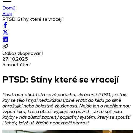
Domů
Blog
PTSD: Stíny které se vracejí
Odkaz zkopírován!
27.10.2025
5 minut čtení
PTSD: Stíny které se vracejí
Posttraumatická stresová porucha, zkráceně PTSD, je stav,
kdy se tělo i mysl nedokážou úplně vrátit do klidu po silně
ohrožující nebo bolestné zkušenosti. Nejde jen o nepříjemnou
vzpomínku, která občas vypluje na povrch. Je to spíš jako
kdyby v nás zůstal zapnutý poplašný systém, který se spouští
i tehdy, když už žádné nebezpečí nehrozí.