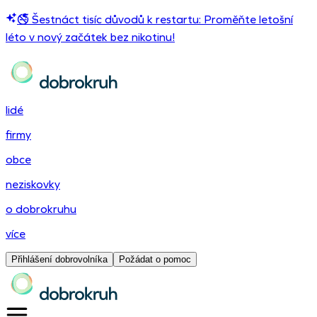
🚭 Šestnáct tisíc důvodů k restartu: Proměňte letošní
léto v nový začátek bez nikotinu!
lidé
firmy
obce
neziskovky
o dobrokruhu
více
Přihlášení dobrovolníka
Požádat o pomoc