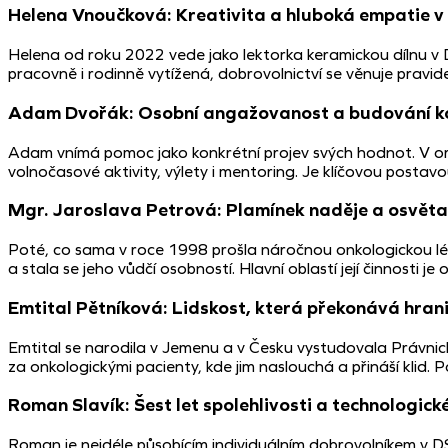
Helena Vnoučková: Kreativita a hluboká empatie v 
Helena od roku 2022 vede jako lektorka keramickou dílnu v 
pracovně i rodinně vytížená, dobrovolnictví se věnuje prav
Adam Dvořák: Osobní angažovanost a budování k
Adam vnímá pomoc jako konkrétní projev svých hodnot. V org
volnočasové aktivity, výlety i mentoring. Je klíčovou post
Mgr. Jaroslava Petrová: Plamínek naděje a osvěta
Poté, co sama v roce 1998 prošla náročnou onkologickou l
a stala se jeho vůdčí osobností. Hlavní oblastí její činnosti j
Emtital Pětníková: Lidskost, která překonává hranic
Emtital se narodila v Jemenu a v Česku vystudovala Právnick
za onkologickými pacienty, kde jim naslouchá a přináší klid
Roman Slavík: Šest let spolehlivosti a technologick
Roman je nejdéle působícím individuálním dobrovolníkem v DS