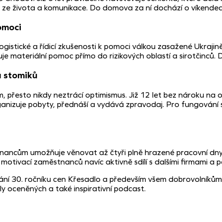
 ze života a komunikace. Do domova za ní dochází o víkendech 
omoci
ogistické a řídicí zkušenosti k pomoci válkou zasažené Ukrajin
e materiální pomoc přímo do rizikových oblastí a sirotčinců. 
a stomiků
, přesto nikdy neztrácí optimismus. Již 12 let bez nároku na
ganizuje pobyty, přednáší a vydává zpravodaj. Pro fungování
tnancům umožňuje věnovat až čtyři plně hrazené pracovní dn
 motivací zaměstnanců navíc aktivně sdílí s dalšími firmami a p
 30. ročníku cen Křesadlo a především všem dobrovolníkům za t
 oceněných a také inspirativní podcast.