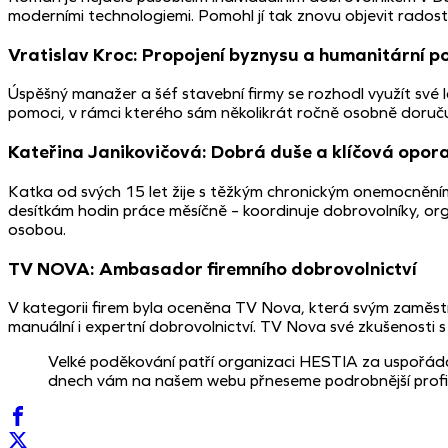
moderními technologiemi. Pomohl jí tak znovu objevit radost
Vratislav Kroc: Propojení byznysu a humanitární p
Úspěšný manažer a šéf stavební firmy se rozhodl využít své l
pomoci, v rámci kterého sám několikrát ročně osobně doručuj
Kateřina Janikovičová: Dobrá duše a klíčová opor
Katka od svých 15 let žije s těžkým chronickým onemocněním
desítkám hodin práce měsíčně – koordinuje dobrovolníky, or
osobou.
TV NOVA: Ambasador firemního dobrovolnictví
V kategorii firem byla oceněna TV Nova, která svým zaměs
manuální i expertní dobrovolnictví. TV Nova své zkušenosti s
Velké poděkování patří organizaci HESTIA za uspořádání
dnech vám na našem webu přneseme podrobnější profily