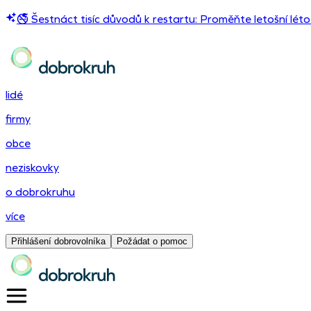
🚭 Šestnáct tisíc důvodů k restartu: Proměňte letošní léto
lidé
firmy
obce
neziskovky
o dobrokruhu
více
Přihlášení dobrovolníka
Požádat o pomoc