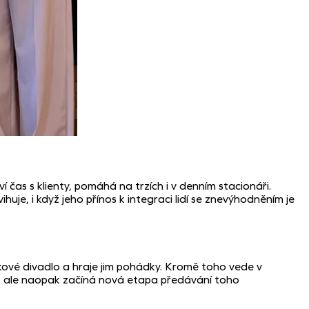
 čas s klienty, pomáhá na trzích i v denním stacionáři.
huje, i když jeho přínos k integraci lidí se znevýhodněním je
tkové divadlo a hraje jim pohádky. Kromě toho vede v
í, ale naopak začíná nová etapa předávání toho