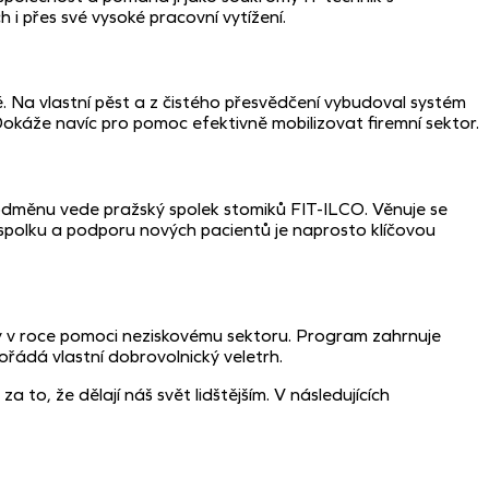
i přes své vysoké pracovní vytížení.
ě. Na vlastní pěst a z čistého přesvědčení vybudoval systém
Dokáže navíc pro pomoc efektivně mobilizovat firemní sektor.
 odměnu vede pražský spolek stomiků FIT-ILCO. Věnuje se
 spolku a podporu nových pacientů je naprosto klíčovou
y v roce pomoci neziskovému sektoru. Program zahrnuje
ořádá vlastní dobrovolnický veletrh.
o, že dělají náš svět lidštějším. V následujících