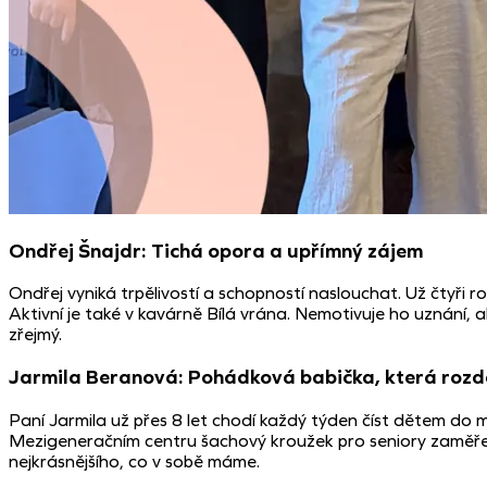
Ondřej Šnajdr: Tichá opora a upřímný zájem
Ondřej vyniká trpělivostí a schopností naslouchat. Už čtyři 
Aktivní je také v kavárně Bílá vrána. Nemotivuje ho uznání, al
zřejmý.
Jarmila Beranová: Pohádková babička, která roz
Paní Jarmila už přes 8 let chodí každý týden číst dětem do m
Mezigeneračním centru šachový kroužek pro seniory zaměřený
nejkrásnějšího, co v sobě máme.