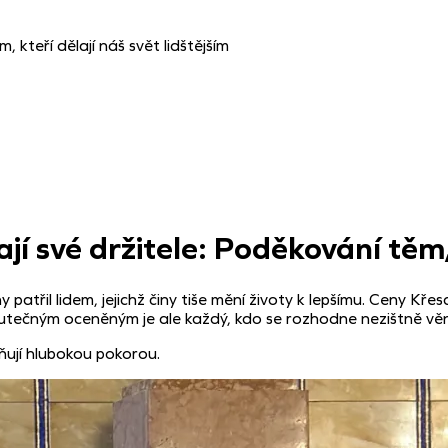
 kteří dělají náš svět lidštějším
 své držitele: Poděkování těm, k
atřil lidem, jejichž činy tiše mění životy k lepšímu. Ceny Kře
kutečným oceněným je ale každý, kdo se rozhodne nezištně věn
ňují hlubokou pokorou.