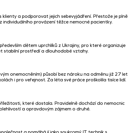
lienty a podporovat jejich sebevyjádření. Přestože je plně
z individuálního provázení těžce nemocné pacientky.
ředevším dětem uprchlíků z Ukrajiny, pro které organizuje
 stabilní prostředí a dlouhodobé vztahy.
ovým onemocněním) působí bez nároku na odměnu již 27 let
ách i pro veřejnost. Za léta své práce proškolila tisíce lidí.
íležitosti, které dostala. Pravidelně dochází do nemocnic
spolehlivostí a opravdovým zájmem o druhé.
 společnost a pomáhá jí jako soukromý IT technik s