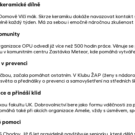
keramické dílně
Domově Vlčí mák. Skrze keramiku dokáže navazovat kontakt s k
idelně každý týden. Má za sebou i emočně náročnou zkušenost 
omunity
anizace OPU odvedl již více než 500 hodin práce. Věnuje se p
avou v komunitním centru Zastávka Meteor, kde pomáhá vytvářet
 v prevenci
éčbou, začala pomáhat ostatním. V Klubu ŽAP (ženy s nádor
e osvěta a přednášky o prevenci a samovyšetření na středních škol
e a přináší klid
ou fakultu UK. Dobrovolnictví bere jako formu vděčnosti za př
. Pomáhá také při akcích organizace Amelie, vždy s úsměvem, 
é pomoci
 Chodov. Již 6 let pravidelně navštěvuje seniorku, které dělá