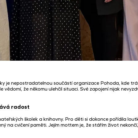
roky je nepostradatelnou součástí organizace Pohoda, kde tráví
e vědomí, že někomu ulehčil situaci. Své zapojení nijak nevyzdvi
dává radost
ateřských školek a knihovny. Pro děti si dokonce pořídila lou
 na cvičení paměti. Jejím mottem je, že stářím život nekonč