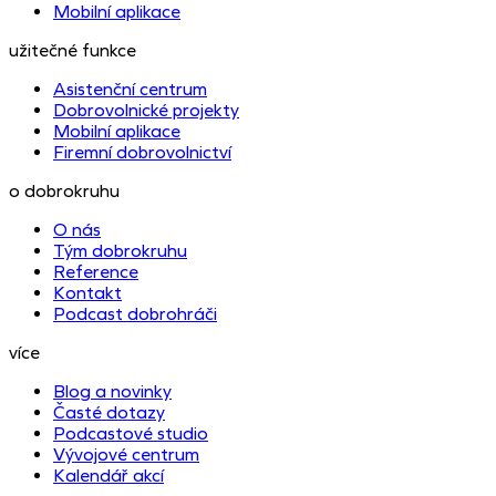
Mobilní aplikace
užitečné funkce
Asistenční centrum
Dobrovolnické projekty
Mobilní aplikace
Firemní dobrovolnictví
o dobrokruhu
O nás
Tým dobrokruhu
Reference
Kontakt
Podcast dobrohráči
více
Blog a novinky
Časté dotazy
Podcastové studio
Vývojové centrum
Kalendář akcí