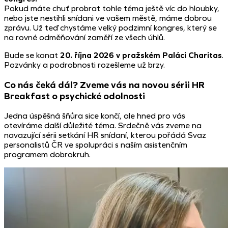
Pokud máte chuť probrat tohle téma ještě víc do hloubky,
nebo jste nestihli snídani ve vašem městě, máme dobrou
zprávu. Už teď chystáme velký podzimní kongres, který se
na rovné odměňování zaměří ze všech úhlů.
Bude se konat
20. října 2026 v pražském Paláci Charitas
.
Pozvánky a podrobnosti rozešleme už brzy.
Co nás čeká dál? Zveme vás na novou sérii HR
Breakfast o psychické odolnosti
Jedna úspěšná šňůra sice končí, ale hned pro vás
otevíráme další důležité téma. Srdečně vás zveme na
navazující sérii setkání HR snídaní, kterou pořádá Svaz
personalistů ČR ve spolupráci s naším asistenčním
programem dobrokruh.