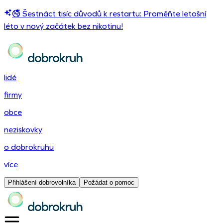
🚭 Šestnáct tisíc důvodů k restartu: Proměňte letošní
léto v nový začátek bez nikotinu!
lidé
firmy
obce
neziskovky
o dobrokruhu
více
Přihlášení dobrovolníka
Požádat o pomoc