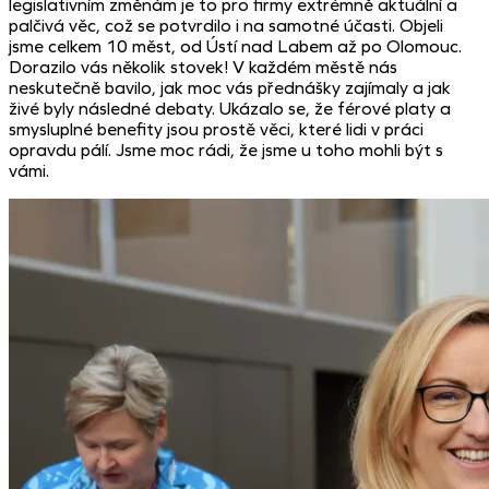
legislativním změnám je to pro firmy extrémně aktuální a
palčivá věc, což se potvrdilo i na samotné účasti. Objeli
jsme celkem 10 měst, od Ústí nad Labem až po Olomouc.
Dorazilo vás několik stovek! V každém městě nás
neskutečně bavilo, jak moc vás přednášky zajímaly a jak
živé byly následné debaty. Ukázalo se, že férové platy a
smysluplné benefity jsou prostě věci, které lidi v práci
opravdu pálí. Jsme moc rádi, že jsme u toho mohli být s
vámi.